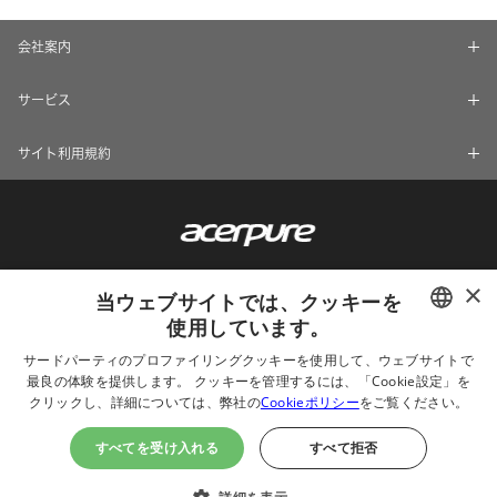
会社案内
サービス
サイト利用規約
×
当ウェブサイトでは、クッキーを
使用しています。
ENGLISH
サードパーティのプロファイリングクッキーを使用して、ウェブサイトで
最良の体験を提供します。 クッキーを管理するには、「Cookie設定」を
CHINESE
クリックし、詳細については、弊社の
Cookieポリシー
をご覧ください。
© 2024 Acerpure Inc.
JAPANESE
Use Internet Explorer 11, Chrome, Firefox and newer browsers to
すべてを受け入れる
すべて拒否
browse this website with the best effect
ไทย