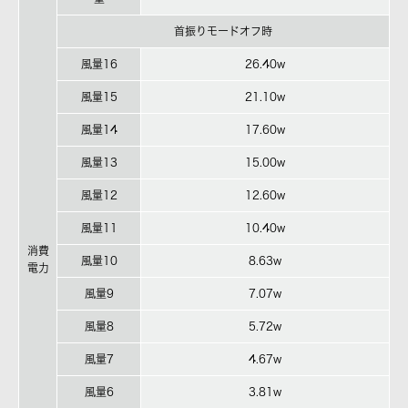
首振りモードオフ時
風量16
26.40w
風量15
21.10w
風量14
17.60w
風量13
15.00w
風量12
12.60w
風量11
10.40w
消費
風量10
8.63w
電力
風量9
7.07w
風量8
5.72w
風量7
4.67w
風量6
3.81w