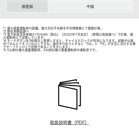
原産国
中国
*1 最大風量運転時の距離。最大対応平米数を中京間換算にて畳数計算。
*2 弊社実験室調べ
*3 電力料金目安単価31円/kWh（税込）［2022年7月改定］（家電公取協調べ）で計算、最
小運転時にて試算しています。
*4 モードボタンを3秒間以上長押しすると、チャイルドロックが有効になります。起動中は操
作パネルとリモコンはロックされ、操作を行おうとすると「SA」と「FE」が交互に点灯する事
でセーフティロック状態であることを示します。
*5 53dBは最大風量運転時、24dBは最小風量運転時の運転音です。
取扱説明書（PDF）