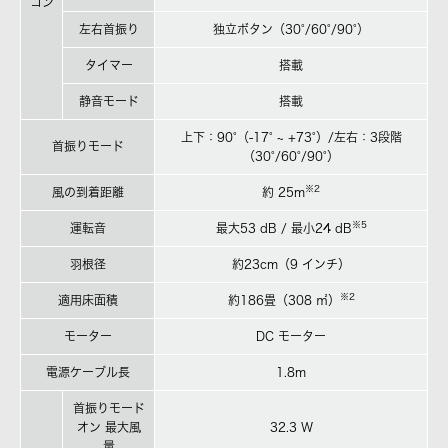
コン
左右首振り
独立ボタン（30°/60°/90°）
タイマー
搭載
静音モード
搭載
上下：90°（-17° ~ +73°）/左右：3段階
首振りモード
（30°/60°/90°）
※2
風の到着距離
約 25m
※5
運転音
最大53 dB / 最小24 dB
羽根径
約23cm（9 インチ）
※2
適用床面積
約186畳（308 ㎡）
モーター
DC モーター
電源ケーブル長
1.8m
首振りモード
オン 最大風
32.3 W
量