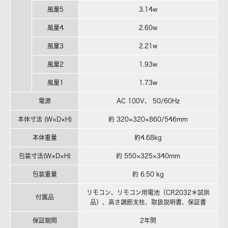
風量5
3.14w
風量4
2.60w
風量3
2.21w
風量2
1.93w
風量1
1.73w
電源
AC 100V、 50/60Hz
本体寸法 (W×D×H)
約 320×320×860/546mm
本体重量
約4.68kg
包装寸法(W×D×H)
約 550×325×340mm
包装重量
約 6.50 kg
リモコン、リモコン用電池（CR2032＊試供
付属品
品）、高さ調節支柱、取扱説明書、保証書
保証期間
2年間