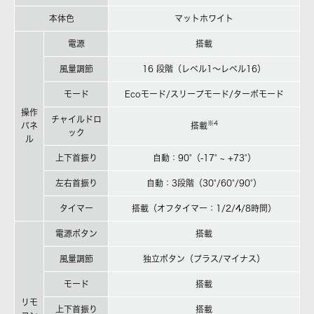
本体色
マットホワイト
電源
搭載
風量調節
16 段階（レベル1～レベル16）
モード
Ecoモード/スリープモード/ターボモード
操作
チャイルドロ
※4
パネ
搭載
ック
ル
上下首振り
自動：90°（-17° ~ +73°）
左右首振り
自動：3段階（30°/60°/90°）
タイマー
搭載（オフタイマー：1/2/4/8時間）
電源ボタン
搭載
風量調節
独立ボタン（プラス/マイナス）
モード
搭載
リモ
上下首振り
搭載