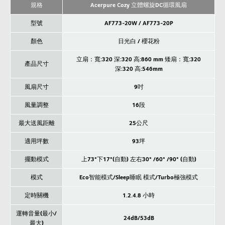
規格
Acerpure Cozy 立體螺旋DC循環風扇
型號
AF773-20W / AF773-20P
顏色
日光白 / 櫻花粉
立扇：寬:320 深:320 高:860 mm 矮扇：寬:320
產品尺寸
深:320 高:546mm
風扇尺寸
9吋
風量調整
16段
最大送風距離
25公尺
適用坪數
93坪
擺動模式
上73°下17°(自動) 左右30° /60° /90° (自動)
模式
Eco智能模式/Sleep睡眠 模式/Turbo極強模式
定時關機
1.2.4.8 小時
運轉音量(最小/
24dB/53dB
最大)