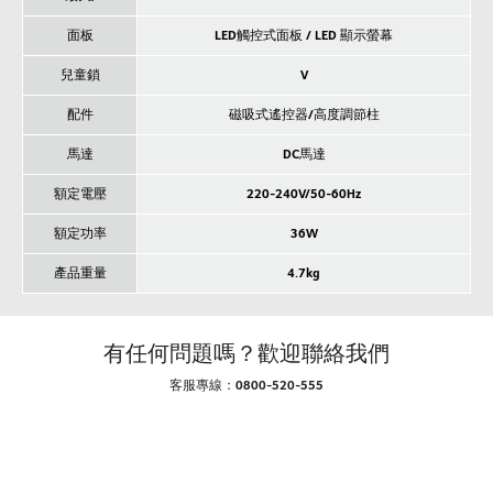
面板
LED觸控式面板 / LED 顯示螢幕
兒童鎖
V
配件
磁吸式遙控器/高度調節柱
馬達
DC馬達
額定電壓
220-240V/50-60Hz
額定功率
36W
產品重量
4.7kg
有任何問題嗎？歡迎聯絡我們
客服專線：0800-520-555