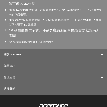
離可達25.46公尺。
*層高3m的93坪空間裡，在風量約1780 m 3/ min的情況下，一小時可達3
次的空氣循環。
*AF773-20W 風量最大檔，1天8小時運轉為標準，一日為0.264度，1度電
以正常費率 3.7元計算。
*產品圖像僅供示意。產品外觀或細節可能依實際狀況有所
不同。
*產品規格可能因型號和/或地區而異。
關於Acerpure
購買資訊
售後服務
法律聲明