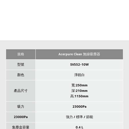
規格
Acerpure Clean 無線吸塵器
型號
SV552-10W
顏色
淨靚白
寬:250mm
產品尺寸
深:210mm
高:1150mm
吸力
23000Pa
23000Pa
強力 / 標準 / 節能
集塵盒容量
0.4 L