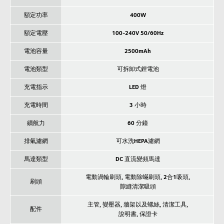
額定功率
400W
額定電壓
100-240V 50/60Hz
電池容量
2500mAh
電池類型
可拆卸式鋰電池
充電指示
LED 燈
充電時間
3 小時
續航力
60 分鐘
排氣濾網
可水洗HEPA濾網
馬達類型
DC 直流變頻馬達
電動渦輪刷頭, 電動除蟎刷頭, 2合1吸頭,
刷頭
隙縫清潔吸頭
主管, 變壓器, 牆架以及螺絲, 清潔工具,
配件
說明書, 保證卡