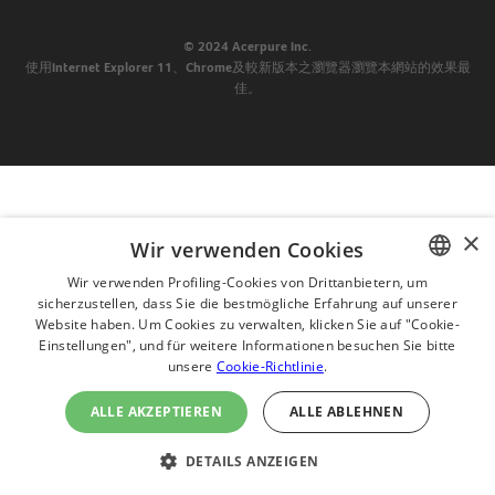
© 2024 Acerpure Inc.
使用Internet Explorer 11、Chrome及較新版本之瀏覽器瀏覽本網站的效果最
佳。
×
Wir verwenden Cookies
Wir verwenden Profiling-Cookies von Drittanbietern, um
sicherzustellen, dass Sie die bestmögliche Erfahrung auf unserer
ENGLISH
Website haben. Um Cookies zu verwalten, klicken Sie auf "Cookie-
CHINESE
Einstellungen", und für weitere Informationen besuchen Sie bitte
unsere
Cookie-Richtlinie
.
JAPANESE
ALLE AKZEPTIEREN
ALLE ABLEHNEN
ไทย
(ČEŠTINA
DETAILS ANZEIGEN
DEUTSH