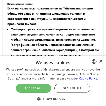
Пользователи из Тайваня
Если вы являетесь пользователем из Тайваня, настоящим
обращаем ваше внимание на следующие условия в
соответствии с действующим законодательством и
правилами Тайваня.
Мы будем хранить и при необходимости использовать
ваши личные данные с момента их предоставления нам
любыми средствами, пока вы не запросите их удаление.
Географическая область использования ваших личных
данных ограничена Тайванем, юрисдикцией, в которой вы
находитесь, и регионом, в котором ведет свою
×
деятельность филиал Acer.
We uses cookies
В соответствии с Законом о защите личной информации
We use profiling cookies of third parties to ensure that you have the
вы имеете следующие права в отношении ваших личных
best experience on our website. To manage cookies, click on "Cookie
ENGLISH
Settings" and for more information please visit our
Cookie Policy
.
данных:
CHINESE
любой запрос на проверку личной информации (плата
ACCEPT ALL
DECLINE ALL
взимается в зависимости от конкретного случая);
JAPANESE
любой запрос на создание копий личной информации
ไทย
SHOW DETAILS
(плата взимается в зависимости от конкретного